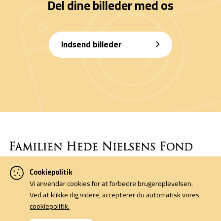
Del dine billeder med os
Indsend billeder
Cookiepolitik
Denne side er finansieret af Familien Hede Nielsens Fond og drives
Vi anvender cookies for at forbedre brugeroplevelsen.
af foreningen Horsens Billeders Venner.
Ved at klikke dig videre, accepterer du automatisk vores
cookiepolitik.
Cookiepolitik