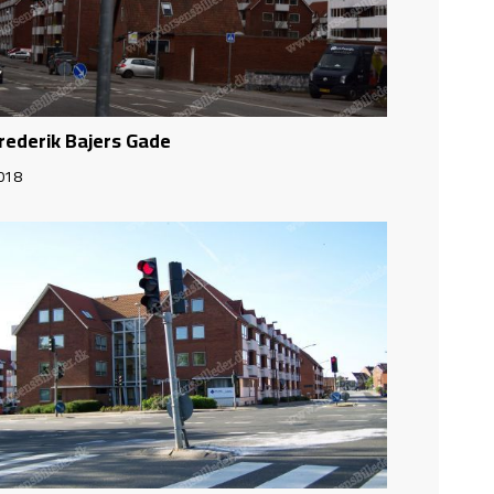
rederik Bajers Gade
018