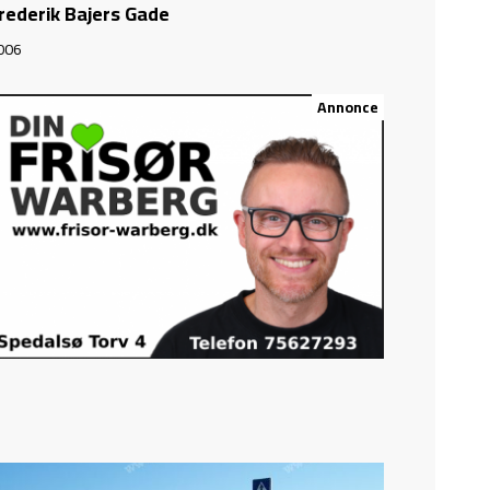
rederik Bajers Gade
006
Annonce