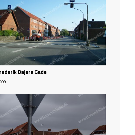
rederik Bajers Gade
009