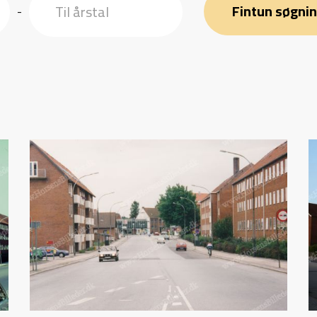
Fintun søgni
-